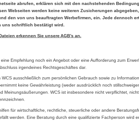
rnetseite abrufen, erklären sich mit den nachstehenden Bedingun
en Webseiten werden keine weiteren Zusicherungen abgegeben, d
nd den von uns beauftragten Werbefirmen, ein. Jede dennoch ert
ns schriftlich bestätigt wird.
Dateien erkennen Sie unsere AGB’s an.
eder eine Empfehlung noch ein Angebot oder eine Aufforderung zum Erwe
bschluss irgendeines Rechtsgeschäftes dar.
WCS ausschließlich zum persönlichen Gebrauch sowie zu Informations
nimmt keine Gewährleistung (weder ausdrücklich noch stillschweigend) 
und Meinungsäußerungen. WCS ist insbesondere nicht verpflichtet, nich
kennzeichnen.
en für wirtschaftliche, rechtliche, steuerliche oder andere Beratungsf
ällt werden. Eine Beratung durch eine qualifizierte Fachperson wird 