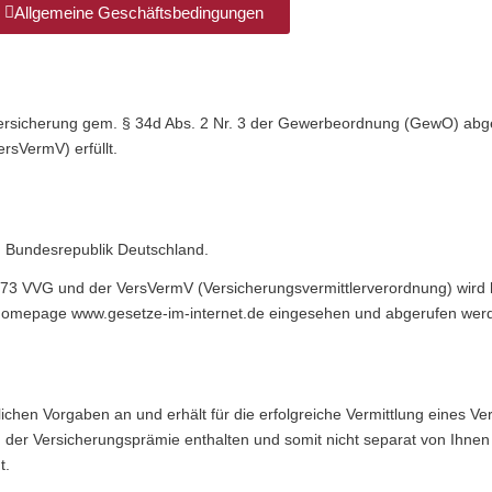
Allgemeine Geschäftsbedingungen
versicherung gem. § 34d Abs. 2 Nr. 3 der Gewerbeordnung (GewO) abg
rsVermV) erfüllt.
), Bundesrepublik Deutschland.
73 VVG und der VersVermV (Versicherungsvermittlerverordnung) wird 
 Homepage www.gesetze-im-internet.de eingesehen und abgerufen wer
chen Vorgaben an und erhält für die erfolgreiche Vermittlung eines Ve
n der Versicherungsprämie enthalten und somit nicht separat von Ihne
t.