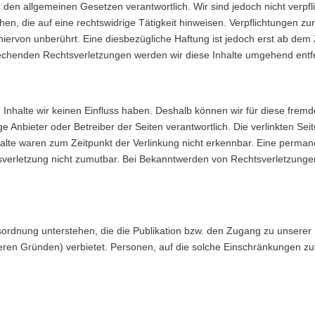
h den allgemeinen Gesetzen verantwortlich. Wir sind jedoch nicht verpfl
, die auf eine rechtswidrige Tätigkeit hinweisen. Verpflichtungen zu
ervon unberührt. Eine diesbezügliche Haftung ist jedoch erst ab dem Z
echenden Rechtsverletzungen werden wir diese Inhalte umgehend entf
n Inhalte wir keinen Einfluss haben. Deshalb können wir für diese fre
lige Anbieter oder Betreiber der Seiten verantwortlich. Die verlinkten S
alte waren zum Zeitpunkt der Verlinkung nicht erkennbar. Eine permanen
tsverletzung nicht zumutbar. Bei Bekanntwerden von Rechtsverletzunge
tsordnung unterstehen, die die Publikation bzw. den Zugang zu unserer 
ren Gründen) verbietet. Personen, auf die solche Einschränkungen zutre