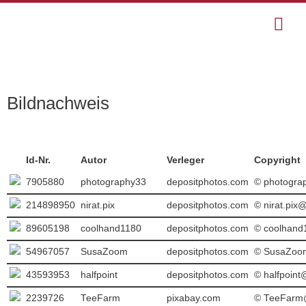
Zum
Inhalt
springen
Bildnachweis
Id-Nr.
Autor
Verleger
Copyright
7905880
photography33
depositphotos.com
© photogra
214898950
nirat.pix
depositphotos.com
© nirat.pix
89605198
coolhand1180
depositphotos.com
© coolhand
54967057
SusaZoom
depositphotos.com
© SusaZoo
43593953
halfpoint
depositphotos.com
© halfpoin
2239726
TeeFarm
pixabay.com
© TeeFarm