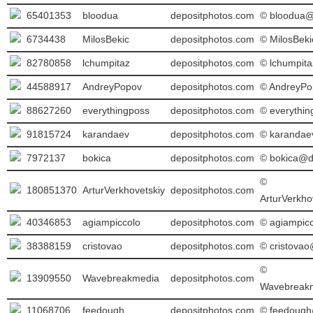
65401353
bloodua
depositphotos.com
© bloodua@
6734438
MilosBekic
depositphotos.com
© MilosBek
82780858
lchumpitaz
depositphotos.com
© lchumpit
44588917
AndreyPopov
depositphotos.com
© AndreyPo
88627260
everythingposs
depositphotos.com
© everythi
91815724
karandaev
depositphotos.com
© karandae
7972137
bokica
depositphotos.com
© bokica@d
©
180851370
ArturVerkhovetskiy
depositphotos.com
ArturVerkh
40346853
agiampiccolo
depositphotos.com
© agiampic
38388159
cristovao
depositphotos.com
© cristova
©
13909550
Wavebreakmedia
depositphotos.com
Wavebreak
11068706
feedough
depositphotos.com
© feedough