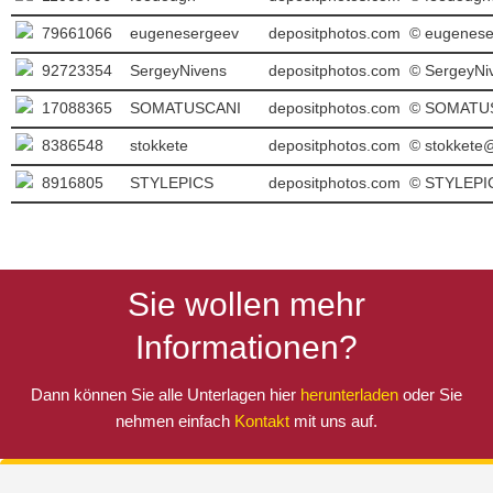
79661066
eugenesergeev
depositphotos.com
© eugenese
92723354
SergeyNivens
depositphotos.com
© SergeyNi
17088365
SOMATUSCANI
depositphotos.com
© SOMATUS
8386548
stokkete
depositphotos.com
© stokkete
8916805
STYLEPICS
depositphotos.com
© STYLEPI
Sie wollen mehr
Informationen?
Dann können Sie alle Unterlagen hier
herunterladen
oder Sie
nehmen einfach
Kontakt
mit uns auf.